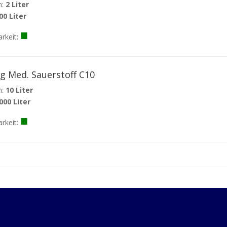
:
2 Liter
00 Liter
■
rkeit:
ng Med. Sauerstoff C10
:
10 Liter
000 Liter
■
arkeit: