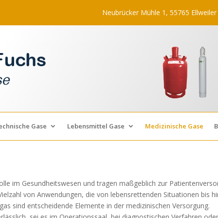
Neubrücker Mühle 1, 55765 Ellweiler
echnische Gase
Lebensmittel Gase
Medizinische Gase
B
olle im Gesundheitswesen und tragen maßgeblich zur Patientenversorg
ne Vielzahl von Anwendungen, die von lebensrettenden Situationen bis h
gas sind entscheidende Elemente in der medizinischen Versorgung.
rlässlich, sei es im Operationssaal, bei diagnostischen Verfahren o