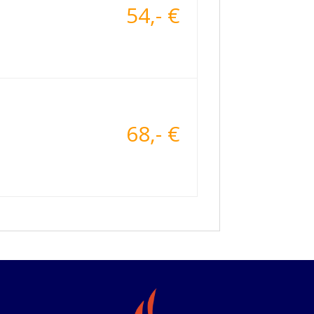
54,- €
68,- €