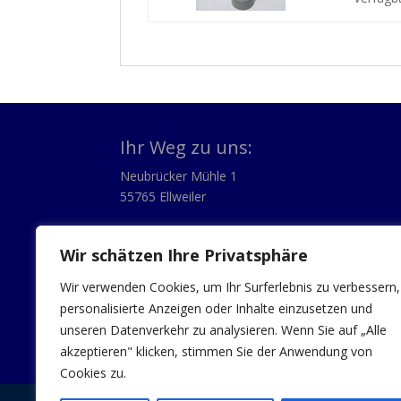
Ihr Weg zu uns:
Neubrücker Mühle 1
55765 Ellweiler
+49 6782 / 87 90 100
info@gase-center-fuchs.de
Wir schätzen Ihre Privatsphäre
Öffnungszeiten:
Wir verwenden Cookies, um Ihr Surferlebnis zu verbessern,
Montag – Samstag
personalisierte Anzeigen oder Inhalte einzusetzen und
8:00 – 18:00
unseren Datenverkehr zu analysieren. Wenn Sie auf „Alle
akzeptieren" klicken, stimmen Sie der Anwendung von
Cookies zu.