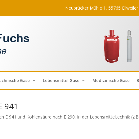
Neubrücker Mühle 1, 55765 Ellweiler
echnische Gase
Lebensmittel Gase
Medizinische Gase
B
E 941
ach E 941 und Kohlensäure nach E 290. In der Lebensmitteltechnik (z.