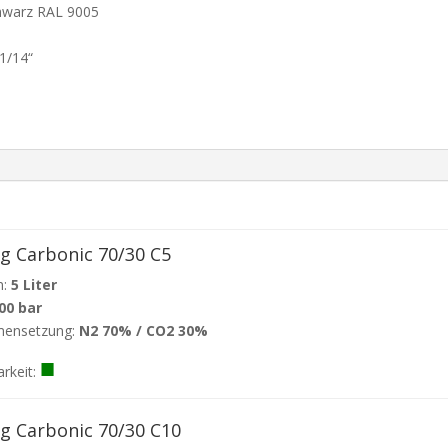
chwarz RAL 9005
 1/14“
ng Carbonic 70/30 C5
:
5 Liter
00 bar
ensetzung:
N2 70% / CO2 30%
■
arkeit:
ng Carbonic 70/30 C10